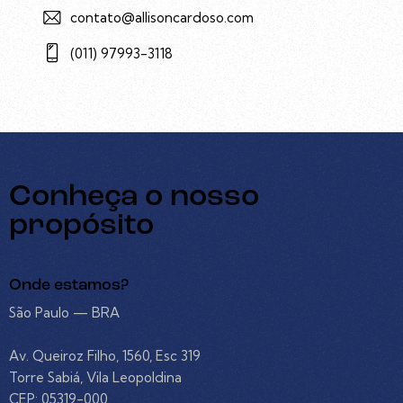
contato@allisoncardoso.com
(011) 97993-3118
Conheça o nosso
propósito
Onde estamos?
São Paulo — BRA
Av. Queiroz Filho, 1560, Esc 319
Torre Sabiá, Vila Leopoldina
CEP: 05319-000