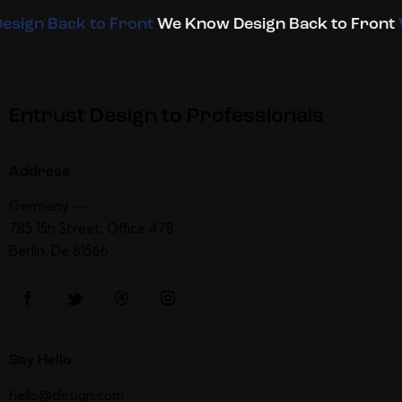
sign Back to Front
We Know Design Back to Front
Entrust Design to Professionals
Address
Germany —
785 15h Street, Office 478
Berlin, De 81566
Say Hello
hello@design.com